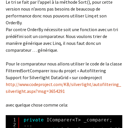
Le tri se fait par l’appel à la méthode Sort(), pour cette
version nous n’avons pas besoins de beaucoup de
performance donc nous pouvons utiliser Linq et son
OrderBy.
Par contre OrderBy nécessite soit une fonction avec un tri
prédéfini soit un comparateur. Nous voulons trier de
manière générique avec Linq, il nous faut donc un
comparateur … générique.
Pour le comparateur nous allons utiliser le code de la classe
FilteredSortComparer issu du projet « Autofiltering
Support for Silverlight DataGrid » sur codeproject
http://www.codeproject.com/KB/silverlight/autofiltering_
silverlight.aspx?msg=3654291
avec quelque chose comme cela:
1
private
IComparer<T> _comparer;
2
...