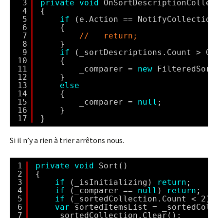
3
private
void
OnSortDescriptionCollec
4
{
5
if
(e.Action == NotifyCollection
6
{
7
//   return;
8
}
9
if
(_sortDescriptions.Count > 0)
10
{
11
_comparer = 
new
FilteredSort
12
}
13
else
14
{
15
_comparer = 
null
;
16
}
17
}
Si il n’y a rien à trier arrêtons nous.
1
private
void
Sort()
2
{
3
if
(_isInitializing) 
return
;
4
if
(_comparer == 
null
) 
return
;
5
if
(_sortedCollection.Count < 2) 
6
var
sortedItemsList = _sortedColl
7
_sortedCollection.Clear();