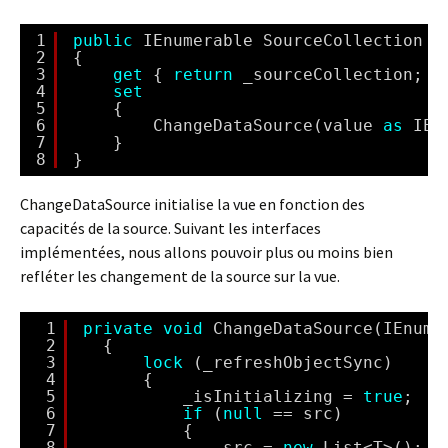
1
public
IEnumerable SourceCollection
2
{
3
get
{ 
return
_sourceCollection; }
4
set
5
{
6
ChangeDataSource(value 
as
IEn
7
}
8
}
ChangeDataSource initialise la vue en fonction des
capacités de la source. Suivant les interfaces
implémentées, nous allons pouvoir plus ou moins bien
refléter les changement de la source sur la vue.
1
private
void
ChangeDataSource(IEnume
2
{
3
lock
(_refreshObjectSync)
4
{
5
_isInitializing = 
true
;
6
if
(
null
== src)
7
{
8
src = 
new
List<T>();