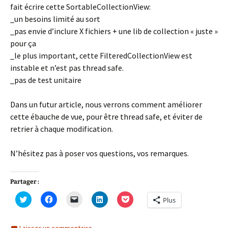
fait écrire cette SortableCollectionView:
_un besoins limité au sort
_pas envie d’inclure X fichiers + une lib de collection « juste »
pour ça
_le plus important, cette FilteredCollectionView est
instable et n’est pas thread safe.
_pas de test unitaire
Dans un futur article, nous verrons comment améliorer
cette ébauche de vue, pour être thread safe, et éviter de
retrier à chaque modification.
N’hésitez pas à poser vos questions, vos remarques.
Partager :
C
C
C
C
C
Plus
l
l
l
l
l
i
i
i
i
i
q
q
q
q
q
u
u
u
u
u