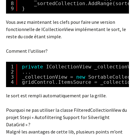
8
_sortedCollection.AddRange(sorted
9
}
Vous avez maintenant les clefs pour faire une version
fonctionnelle de ICollectionView implémentant le sort, le
reste du code étant simple.
Comment l’utiliser?
1
private
ICollectionView _collectionVi
2
...
3
_collectionView = 
new
SortableCollect
4
gridControl.ItemsSource = _collection
le sort est rempli automatiquement par la grille.
Pourquoi ne pas utiliser la classe FilteredCollectionView du
projet Stepi « Autofiltering Support for Silverlight
DataGrid » ?
Malgré les avantages de cette lib, plusieurs points m’ont