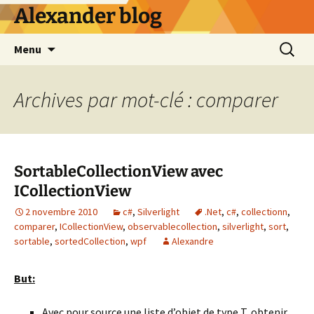
Alexander blog
Aller
Recherc
Menu
au
contenu
Archives par mot-clé : comparer
SortableCollectionView avec
ICollectionView
2 novembre 2010
c#
,
Silverlight
.Net
,
c#
,
collectionn
,
comparer
,
ICollectionView
,
observablecollection
,
silverlight
,
sort
,
sortable
,
sortedCollection
,
wpf
Alexandre
But:
Avec pour source une liste d’objet de type T, obtenir