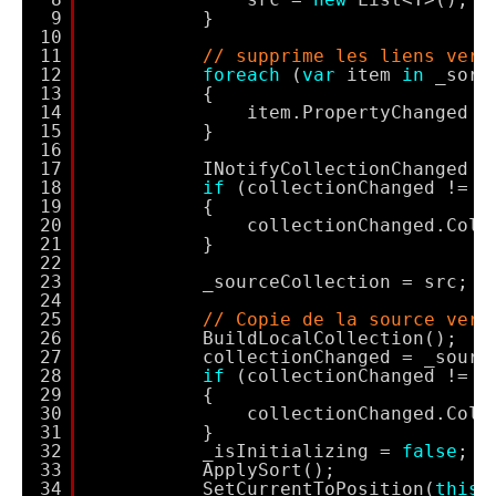
9
}
10
11
// supprime les liens vers
12
foreach
(
var
item 
in
_sort
13
{
14
item.PropertyChanged -
15
}
16
17
INotifyCollectionChanged c
18
if
(collectionChanged != 
n
19
{
20
collectionChanged.Coll
21
}
22
23
_sourceCollection = src;
24
25
// Copie de la source vers
26
BuildLocalCollection();
27
collectionChanged = _sourc
28
if
(collectionChanged != 
n
29
{
30
collectionChanged.Coll
31
}
32
_isInitializing = 
false
;
33
ApplySort();
34
SetCurrentToPosition(
this
.