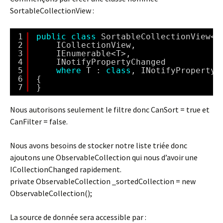
SortableCollectionView :
1
public
class
SortableCollectionView<T
2
ICollectionView,
3
IEnumerable<T>,
4
INotifyPropertyChanged
5
where
T : 
class
, INotifyPropertyC
6
{
7
}
Nous autorisons seulement le filtre donc CanSort = true et
CanFilter = false.
Nous avons besoins de stocker notre liste triée donc
ajoutons une ObservableCollection qui nous d’avoir une
ICollectionChanged rapidement.
private ObservableCollection _sortedCollection = new
ObservableCollection();
La source de donnée sera accessible par :