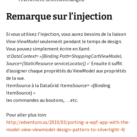
Remarque sur l’injection
Si vous utilisez l’injection, vous aurez besoins de la liaison
View-ViewModel
seulement pendant le temps de design.
Vous pouvez simplement écrire en Xaml:
‘d:DataContext= »{Binding Path=ShoppingCartViewModel,
Source={StaticResource serviceLocator}} »‘
Ensuite il suffit
d’assigner chaque propriétés du ViewModel aux propriétés
de la vue.
ItemSource à la DataGrid: ItemsSource= »{Binding
ItemSource} »
les commandes au boutons, …etc.
Pour aller plus loin:
http://edventuro.us/2010/03/porting-a-wpf-app-with-the-
model-view-viewmodel-design-pattern-to-silverlight-4/