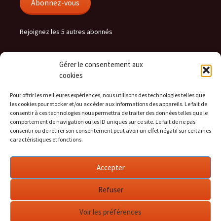
Abonnez-vous
Rejoignez les 5 autres abonnés
Gérer le consentement aux
hera.cc flux
cookies
RSS - Articles
Pour offrir les meilleures expériences, nous utilisons des technologies telles que
les cookies pour stocker et/ou accéder aux informations des appareils. Le fait de
RSS - Commentaires
consentir à ces technologies nous permettra de traiter des données telles que le
comportement de navigation ou les ID uniques sur ce site. Le fait de ne pas
consentir ou de retirer son consentement peut avoir un effet négatif sur certaines
caractéristiques et fonctions.
Social
Accepter
Voir
Voir
Voir
le
le
le
profil
profil
profil
Refuser
de
de
de
heralight
arichonnier
heralight
sur
sur
sur
Voir les préférences
Twitter
LinkedIn
GitHub