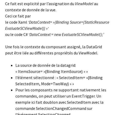
Ce fait est explicité par l’assignation du
ViewModel
au
contexte de donnée de la vue.
Ceci ce fait par
le code Xaml
‘DataContext= »{Binding Source={StaticResource
EvaluateSCViewModel}} »‘
ou le code C#
‘DataContext = new EvaluateSCViewModel();’
Une fois le contexte du composant assigné, la DataGrid
peut être liée au différentes propriétés du ViewModel.
La source de donnée de la datagrid:
« ItemsSource= »{Binding ItemSource} » »
l’élément sélectionné : « SelectedItem= »{Binding
SelectedItem, Mode=TwoWay} » »
Pour les composants ne supportant nativement les
commandes, on peut utiliser un EventTrigger. Un
exemple ici fait doublon avec SelectedItem avec la
commande SelectionChangedCommand sur
l’événement SelectionChanged.