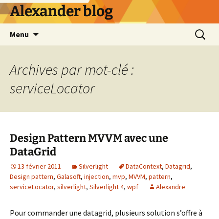
Alexander blog
Aller
Recherc
Menu
au
contenu
Archives par mot-clé :
serviceLocator
Design Pattern MVVM avec une
DataGrid
13 février 2011
Silverlight
DataContext
,
Datagrid
,
Design pattern
,
Galasoft
,
injection
,
mvp
,
MVVM
,
pattern
,
serviceLocator
,
silverlight
,
Silverlight 4
,
wpf
Alexandre
Pour commander une datagrid, plusieurs solution s’offre à