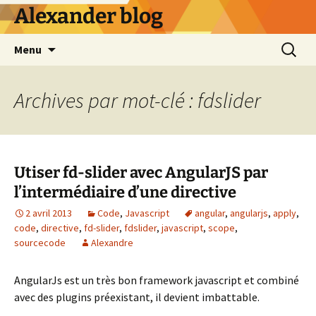
Alexander blog
Aller
Recherc
Menu
au
contenu
Archives par mot-clé : fdslider
Utiser fd-slider avec AngularJS par
l’intermédiaire d’une directive
2 avril 2013
Code
,
Javascript
angular
,
angularjs
,
apply
,
code
,
directive
,
fd-slider
,
fdslider
,
javascript
,
scope
,
sourcecode
Alexandre
AngularJs est un très bon framework javascript et combiné
avec des plugins préexistant, il devient imbattable.