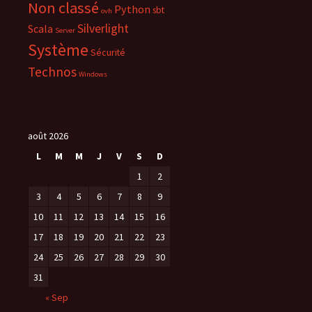
Non classé
e
Python
sbt
ovh
n
ê
Silverlight
Scala
Server
t
r
Système
Sécurité
e
)
Technos
Windows
août 2026
L
M
M
J
V
S
D
1
2
3
4
5
6
7
8
9
10
11
12
13
14
15
16
17
18
19
20
21
22
23
24
25
26
27
28
29
30
31
« Sep