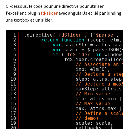
Ci-dessous, le code pour une directive pour utiliser
l’excellent plugin
fd-slider
avec angularJs et lié par binding
une textbox et un slider.
1
.directive(
'fdSlider'
, [
"$parse"
, 
fu
2
return
function
(scope, elm, a
3
var
scaleStr = attrs.scale
4
var
scale = $.parseJSON(sc
5
if
(
"fdSlider"
in
window) 
6
fdSlider.createSlider(
7
// Associate an in
8
inp: elm[0],
9
// Declare a step
10
step: attrs.step |
11
// Declare a maxSt
12
maxStep: attrs.ste
13
// Min value
14
min: attrs.min || 
15
// Max value
16
max: attrs.max || 
17
// Define a scale 
18
// demo)
19
scale: scale,
20
callbacks : {