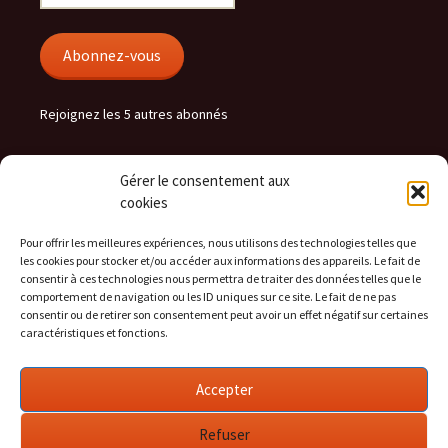
e-
mail
Abonnez-vous
Rejoignez les 5 autres abonnés
Gérer le consentement aux
hera.cc flux
cookies
RSS - Articles
Pour offrir les meilleures expériences, nous utilisons des technologies telles que
les cookies pour stocker et/ou accéder aux informations des appareils. Le fait de
RSS - Commentaires
consentir à ces technologies nous permettra de traiter des données telles que le
comportement de navigation ou les ID uniques sur ce site. Le fait de ne pas
consentir ou de retirer son consentement peut avoir un effet négatif sur certaines
caractéristiques et fonctions.
Social
Accepter
Voir
Voir
Voir
le
le
le
profil
profil
profil
Refuser
de
de
de