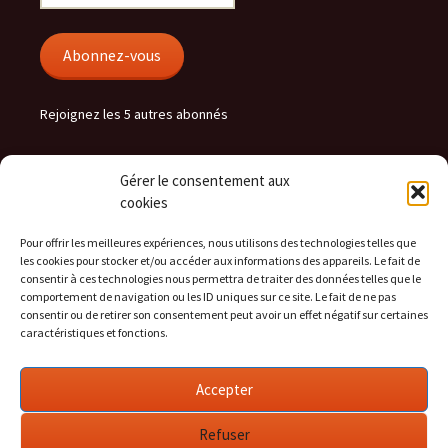
e-
mail
Abonnez-vous
Rejoignez les 5 autres abonnés
Gérer le consentement aux
hera.cc flux
cookies
RSS - Articles
Pour offrir les meilleures expériences, nous utilisons des technologies telles que
les cookies pour stocker et/ou accéder aux informations des appareils. Le fait de
RSS - Commentaires
consentir à ces technologies nous permettra de traiter des données telles que le
comportement de navigation ou les ID uniques sur ce site. Le fait de ne pas
consentir ou de retirer son consentement peut avoir un effet négatif sur certaines
caractéristiques et fonctions.
Social
Accepter
Voir
Voir
Voir
le
le
le
profil
profil
profil
Refuser
de
de
de