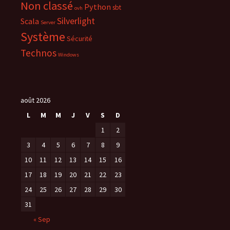
Non classé
e
Python
sbt
ovh
n
ê
Silverlight
Scala
Server
t
r
Système
Sécurité
e
)
Technos
Windows
août 2026
L
M
M
J
V
S
D
1
2
3
4
5
6
7
8
9
10
11
12
13
14
15
16
17
18
19
20
21
22
23
24
25
26
27
28
29
30
31
« Sep