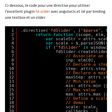
Ci-dessous, le code pour une directive pour utiliser
l’excellent plugin
fd-slider
avec angularJs et lié par binding
une textbox et un slider.
1
.directive(
'fdSlider'
, [
"$parse"
, 
fu
2
return
function
(scope, elm, a
3
var
scaleStr = attrs.scale
4
var
scale = $.parseJSON(sc
5
if
(
"fdSlider"
in
window) 
6
fdSlider.createSlider(
7
// Associate an in
8
inp: elm[0],
9
// Declare a step
10
step: attrs.step |
11
// Declare a maxSt
12
maxStep: attrs.ste
13
// Min value
14
min: attrs.min || 
15
// Max value
16
max: attrs.max || 
17
// Define a scale 
18
// demo)
19
scale: scale,
20
callbacks : {